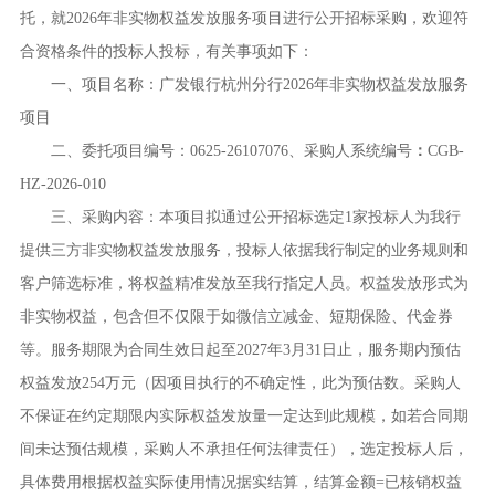
托，就
2026
年非实物权益发放服务项目进行公开招标采购，欢迎符
合资格条件的投标人投标，有关事项如下：
一、项目名称：广发银行杭州分行
2026
年非实物权益发放服务
项目
二、委托项目编号：
0625-26107076
、采购人系统编号
：
CGB-
HZ-2026-010
三、采购内容：本项目拟通过公开招标选定
1
家投标人为我行
提供三方非实物权益发放服务，投标人依据我行制定的业务规则和
客户筛选标准，将权益精准发放至我行指定人员。权益发放形式为
非实物权益，包含但不仅限于如微信立减金、短期保险、代金券
等。服务期限为合同生效日起至
2027
年
3
月
31
日止，服务期内预估
权益发放
254
万元（因项目执行的不确定性，此为预估数。采购人
不保证在约定期限内实际权益发放量一定达到此规模，如若合同期
间未达预估规模，采购人不承担任何法律责任），选定投标人后，
具体费用根据权益实际使用情况据实结算，结算金额
=
已核销权益