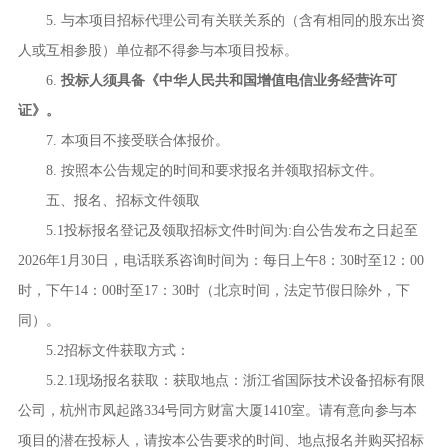
5. 与本项目招标代理公司有关联关系的（含有相同的股东出资
人或互相参股）单位都不得参与本项目投标。
6.
投标人须具备《中华人民共和国增值电信业务经营许可
证》。
7. 本项目不接受联合体报价。
8. 按照本公告规定的时间和要求报名并领取招标文件。
五、报名、招标文件领取
5.1投标报名登记及领取招标文件时间为
:
自公告发布之日起至
2026
年
1
月
30
日，电话联系咨询时间为：每日上午
8
：
30
时至
12
：
00
时，下午
14
：
00
时至
17
：
30
时（北京时间，法定节假日除外，下
同）。
5.2招标文件获取方式：
5.2.1现场报名获取：获取地点：浙江省国际技术设备招标有限
公司，杭州市凤起路
334
号同方财富大厦
1410
室。请有意向参与本
项目的潜在投标人，请按本公告要求的时间、地点报名并购买招标