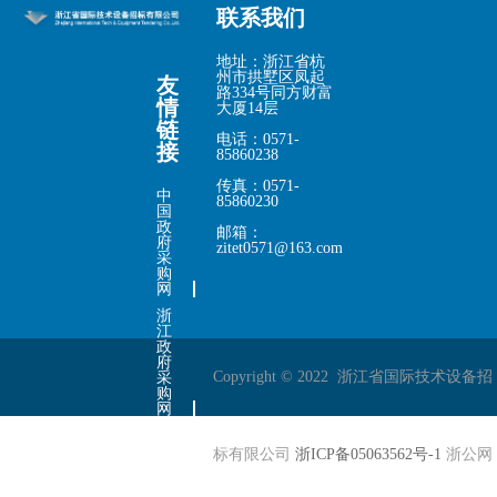
联系我们
地址：浙江省杭
州市拱墅区凤起
友
路334号同方财富
情
大厦14层
链
电话：0571-
接
85860238
传真：0571-
中
85860230
国
政
邮箱：
府
zitet0571@163.com
采
购
网
浙
江
政
府
Copyright © 2022 浙江省国际技术设备招
采
购
网
中
国
标有限公司
浙ICP备05063562号-1
浙公网
招
标