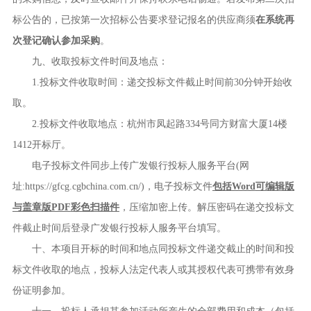
标公告的，已按第一次招标公告要求登记报名的供应商须
在系统再
次登记确认参加采购
。
九、收取投标文件时间及地点：
1.投标文件收取时间：递交投标文件截止时间前
30
分钟开始收
取。
2.投标文件收取地点：杭州市凤起路
334
号同方财富大厦
14
楼
1412
开标厅。
电子投标文件同步上传广发银行投标人服务平台
(
网
址
:
https://gfcg.cgbchina.com.cn/
)
，电子投标文件
包括
Word
可编辑版
与盖章版
PDF
彩色扫描件
，压缩加密上传。解压密码在递交投标文
件截止时间后登录广发银行投标人服务平台填写。
十、本项目开标的时间和地点同投标文件递交截止的时间和投
标文件收取的地点，投标人法定代表人或其授权代表可携带有效身
份证明参加。