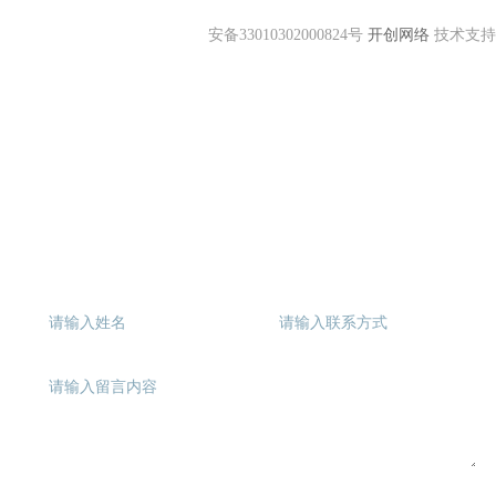
投
标
公
安备33010302000824号
开创网络
技术支持
共
服
务
平
台
中
国
国
际
招
标
网
留言系统