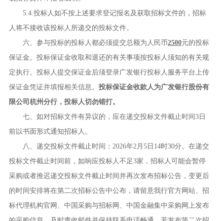
5.4.投标人如不按上述要求登记报名及获取招标文件的，招标
人将不接收该投标人所递交的投标文件。
六、参与投标的投标人都必须提交总额为人民币
2500
元的投标
保证金。投标保证金收取和退还的有关事项按投标人须知的有关规
定执行。投标人提交保证金后须登录广发银行投标人服务平台上传
保证金凭证并填报相关信息。
投标保证金收款人为广发银行股份有
限公司杭州分行，投标人切勿错打。
七、如对招标文件有异议的，应在递交投标文件截止时间
3
日
前以书面形式通知招标人。
八、递交投标文件截止时间：
2026
年
2
月
5
日
14
时
30
分。在递交
投标文件截止时间前，如响应投标人不足
3
家，招标人可能会暂停
采购或者推迟递交投标文件截止时间并再次发布招标公告，变更后
的时间安排将在第二次招标公告中公布，请留意我行官方网站、招
标代理机构官网、中国采购与招标网、中国金融集中采购网上发布
的采购信息，及时查收邮件并保持联系电话畅通。若发布第二次招