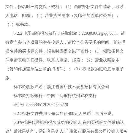
文件，报名时应提交以下资料：（
1
）领取招标文件申请表、联系
人电话、邮箱；（
2
）营业执照副本（复印件加盖单位公章）；
（
3
）标书款。
5.2.2 电子邮箱报名获取：获取邮箱：
229303662@qq.com
。请
有意向参与本项目的潜在投标人，请按本公告要求的时间、邮箱号
报名并购买招标文件，报名时应提交以下资料：（
1
）领取招标文
件申请表电子扫描件、联系人电话、邮箱；（
2
）营业执照副本
（复印件加盖单位公章的扫描件）；（
3
）标书款的汇款底单电子
版。
标书款收款户名：浙江省国际技术设备招标有限公司
标书款打款银行：中国工商银行杭州武林支行
账
号：
9558851202064655228
5.2.3招标文件费用：每套售价
400
元人民币，售后不退。
5.3在招标代理机构报名成功的投标人
,
在购买招标文件后确认
参与后续采购的，需进入采购人
“
广发银行股份有限公司投标人服务