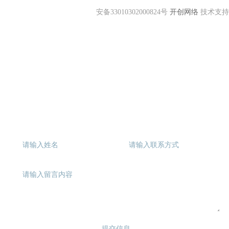
标
公
安备33010302000824号
开创网络
技术支持
共
服
务
平
台
中
国
国
际
招
标
网
留言系统