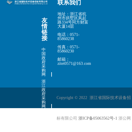
联系我们
地址：浙江省杭
州市拱墅区凤起
友
路334号同方财富
情
大厦14层
链
电话：0571-
接
85860238
传真：0571-
中
85860230
国
政
邮箱：
府
zitet0571@163.com
采
购
网
浙
江
政
府
Copyright © 2022 浙江省国际技术设备招
采
购
网
中
国
标有限公司
浙ICP备05063562号-1
浙公网
招
标
投